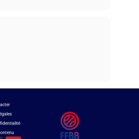
acter
égales
fidentialité
 contenu