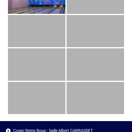
Cosec Remy Boux - Salle Albert CARRASSET