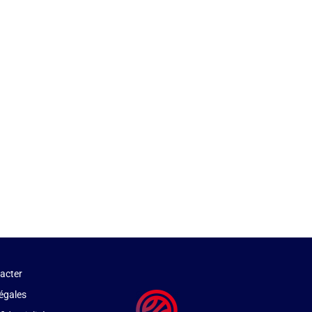
acter
égales